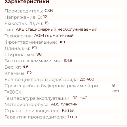
Характеристики
CSB
Производитель:
12
Напряжение, В:
15
Емкость С20, Ач:
АКБ стационарный необслуживаемый
Тип:
AGM герметичный
Технология:
нет
Фронттерминальные:
151
Длина, мм:
98
Ширина, мм:
101.8
Высота с клеммами, мм:
4.6
Вес, кг:
F2
Клеммы:
до 400
Кол-во циклов разряда/заряда:
8
Срок службы в буферном режиме (при
лет
T=20С):
-10...+40
Температура эксплуатации:
ABS пластик
Материал корпуса:
Китай
Страна производитель:
1 год
Гарантия производителя: