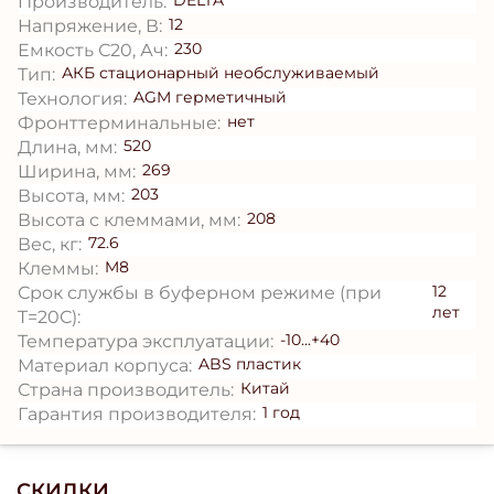
DELTA
Производитель:
12
Напряжение, В:
230
Емкость С20, Ач:
АКБ стационарный необслуживаемый
Тип:
AGM герметичный
Технология:
нет
Фронттерминальные:
520
Длина, мм:
269
Ширина, мм:
203
Высота, мм:
208
Высота с клеммами, мм:
72.6
Вес, кг:
M8
Клеммы:
12
Срок службы в буферном режиме (при
лет
T=20С):
-10...+40
Температура эксплуатации:
ABS пластик
Материал корпуса:
Китай
Страна производитель:
1 год
Гарантия производителя:
СКИДКИ