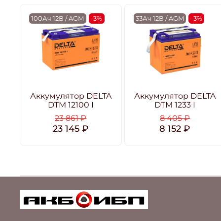
100Ач 12В / AGM
-3%
33Ач 12В / AGM
-3%
Аккумулятор DELTA
Аккумулятор DELTA
DTM 12100 I
DTM 1233 I
23 861 ₽
8 405 ₽
23 145 ₽
8 152 ₽