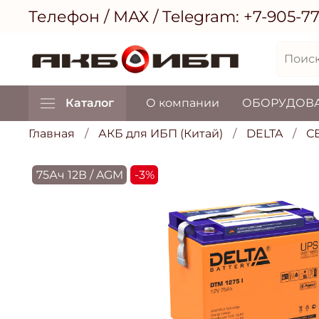
Телефон / МАХ / Telegram:
+7-905-7
Каталог
О компании
ОБОРУДОВ
Главная
АКБ для ИБП (Китай)
DELTA
С
75Ач 12В / AGM
-3%