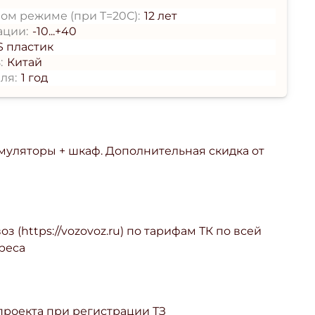
ом режиме (при T=20С):
12 лет
ации:
-10...+40
S пластик
:
Китай
ля:
1 год
умуляторы + шкаф. Дополнительная скидка от
з (https://vozovoz.ru) по тарифам ТК по всей
реса
 проекта при регистрации ТЗ