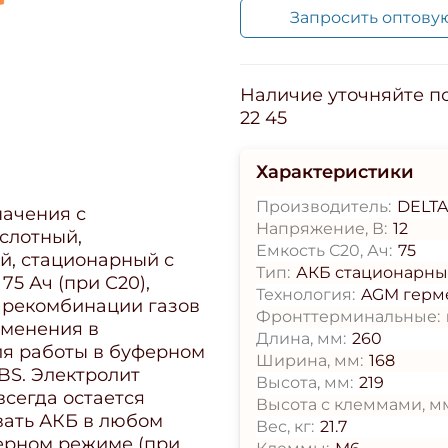
Запросить оптову
Наличие уточняйте по 
22 45
Характеристики
Производитель:
DELT
начения с
Напряжение, В:
12
слотный,
Емкость С20, Ач:
75
й, стационарный с
Тип:
АКБ стационарн
5 Ач (при С20),
Технология:
AGM герм
й рекомбинации газов
Фронттерминальные:
именения в
Длина, мм:
260
ля работы в буферном
Ширина, мм:
168
BS. Электролит
Высота, мм:
219
всегда остается
Высота с клеммами, м
вать АКБ в любом
Вес, кг:
21.7
ерном режиме (при