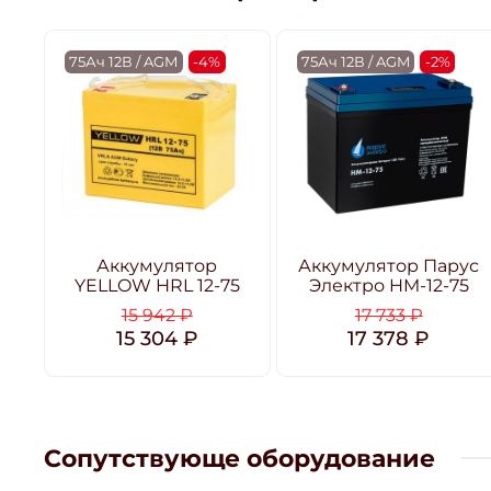
75Ач 12В / AGM
-4%
75Ач 12В / AGM
-2%
Аккумулятор
Аккумулятор Парус
YELLOW HRL 12-75
Электро HM-12-75
15 942 ₽
17 733 ₽
15 304 ₽
17 378 ₽
Сопутствующе оборудование