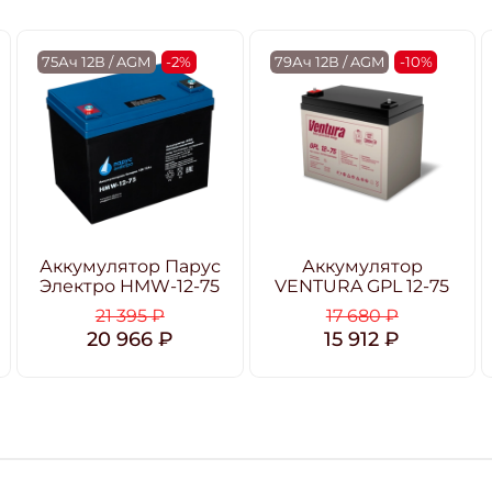
75Ач 12В / AGM
-2%
79Ач 12В / AGM
-10%
Аккумулятор Парус
Аккумулятор
Электро HMW-12-75
VENTURA GPL 12-75
21 395 ₽
17 680 ₽
20 966 ₽
15 912 ₽