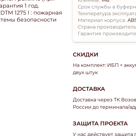
Клеммы:
M6
арантия 1 год.
Срок службы в буферн
TM 1275 I : пожарная
Температура эксплуат
стемы безопасности
Материал корпуса:
AB
Страна производитель
Гарантия производите
СКИДКИ
На комплект: ИБП + акк
двух штук
ДОСТАВКА
Доставка через ТК Возово
России до терминала/ад
ЗАЩИТА ПРОЕКТА
У нас действует защита