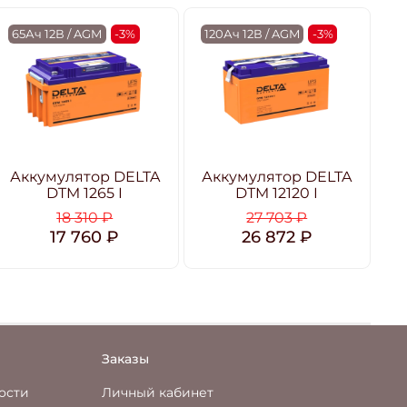
65Ач 12В / AGM
-3%
120Ач 12В / AGM
-3%
1
Аккумулятор DELTA
Аккумулятор DELTA
А
DTM 1265 I
DTM 12120 I
18 310 ₽
27 703 ₽
17 760 ₽
26 872 ₽
Заказы
ости
Личный кабинет