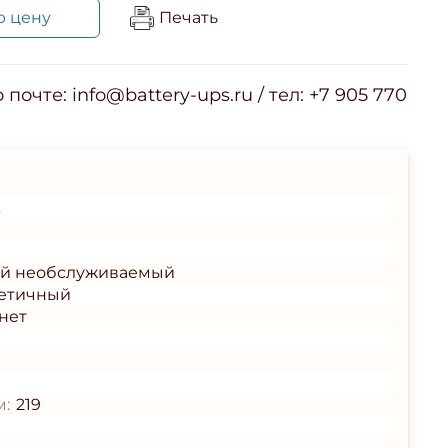
ю цену
Печать
почте: info@battery-ups.ru / тел: +7 905 770
A
ый необслуживаемый
етичный
нет
м:
219