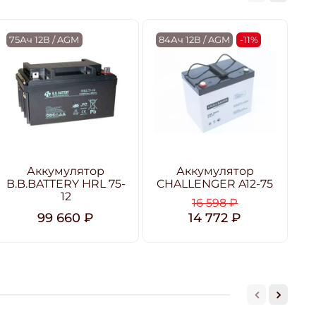
75Ач 12В / AGM
84Ач 12В / AGM
-11%
7
Аккумулятор
Аккумулятор
B.B.BATTERY HRL 75-
CHALLENGER A12-75
12
16 598 ₽
99 660 ₽
14 772 ₽