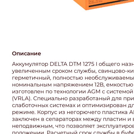
Описание
Аккумулятор DELTA DTM 1275 I общего наз
увеличенным сроком службы, свинцово-ки
герметичный, полностью необслуживаемы
номинальным напряжением 12В, емкостью 7
изготовлен по технологии AGM с системо
(VRLA). Специально разработаный для пр
слаботочных системах и оптимизирован д
режиме. Корпус из негорючего пластика A
заключен в сепараторах между пластин и 
неподвижным, что позволяет эксплуатиро
положении. Расчетный срок службы в буф