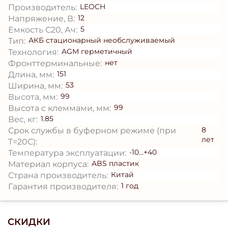
LEOCH
Производитель:
12
Напряжение, В:
5
Емкость С20, Ач:
АКБ стационарный необслуживаемый
Тип:
AGM герметичный
Технология:
нет
Фронттерминальные:
151
Длина, мм:
53
Ширина, мм:
99
Высота, мм:
99
Высота с клеммами, мм:
1.85
Вес, кг:
8
Срок службы в буферном режиме (при
лет
T=20С):
-10...+40
Температура эксплуатации:
ABS пластик
Материал корпуса:
Китай
Страна производитель:
1 год
Гарантия производителя:
СКИДКИ