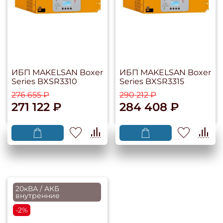
ИБП MAKELSAN Boxer
ИБП MAKELSAN Boxer
Series BXSR3310
Series BXSR3315
276 655 ₽
290 212 ₽
271 122 ₽
284 408 ₽
20кВА / АКБ
внутренние
-2%