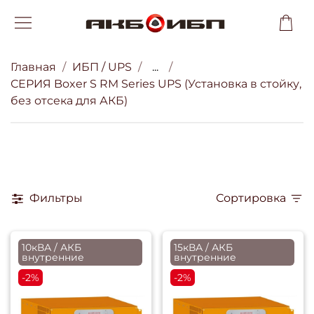
Главная
ИБП / UPS
...
СЕРИЯ Boxer S RM Series UPS (Установка в стойку,
без отсека для АКБ)
Фильтры
Сортировка
10кВА / АКБ
15кВА / АКБ
внутренние
внутренние
-2%
-2%