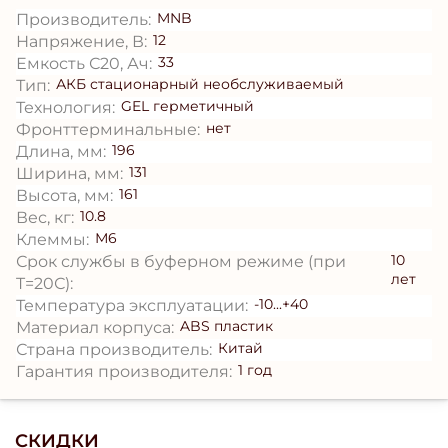
MNB
Производитель:
12
Напряжение, В:
33
Емкость С20, Ач:
АКБ стационарный необслуживаемый
Тип:
GEL герметичный
Технология:
нет
Фронттерминальные:
196
Длина, мм:
131
Ширина, мм:
161
Высота, мм:
10.8
Вес, кг:
М6
Клеммы:
10
Срок службы в буферном режиме (при
лет
T=20С):
-10...+40
Температура эксплуатации:
ABS пластик
Материал корпуса:
Китай
Страна производитель:
1 год
Гарантия производителя:
СКИДКИ