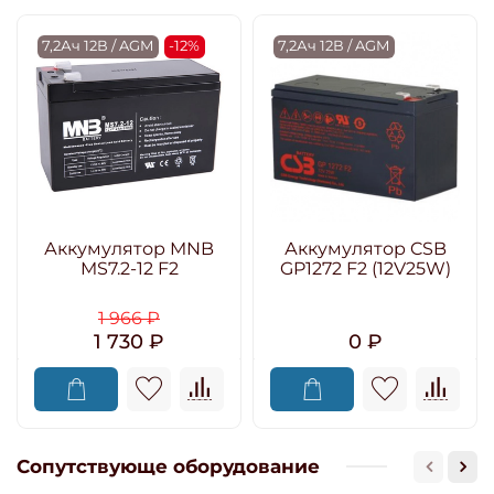
7,2Ач 12В / AGM
-12%
7,2Ач 12В / AGM
Аккумулятор MNB
Аккумулятор CSB
MS7.2-12 F2
GP1272 F2 (12V25W)
1 966 ₽
1 730 ₽
0 ₽
Сопутствующе оборудование