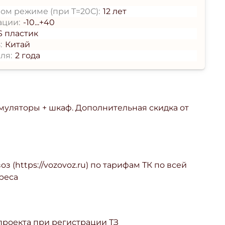
ом режиме (при T=20С):
12 лет
ации:
-10...+40
S пластик
:
Китай
ля:
2 года
умуляторы + шкаф. Дополнительная скидка от
з (https://vozovoz.ru) по тарифам ТК по всей
реса
 проекта при регистрации ТЗ