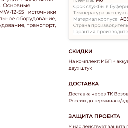
Клеммы:
M6
д. Основные
Срок службы в буферн
W-12-55 : источники
Температура эксплуат
ельное оборудование,
Материал корпуса:
AB
дование, транспорт,
Страна производитель
Гарантия производите
СКИДКИ
На комплект: ИБП + акк
двух штук
ДОСТАВКА
Доставка через ТК Возово
России до терминала/ад
ЗАЩИТА ПРОЕКТА
У нас действует защита