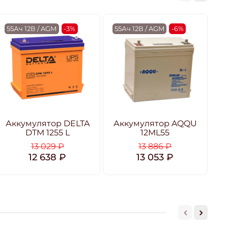
55Ач 12В / AGM
-3%
55Ач 12В / AGM
-6%
5
Аккумулятор DELTA
Аккумулятор AQQU
А
DTM 1255 L
12ML55
13 029 ₽
13 886 ₽
12 638 ₽
13 053 ₽