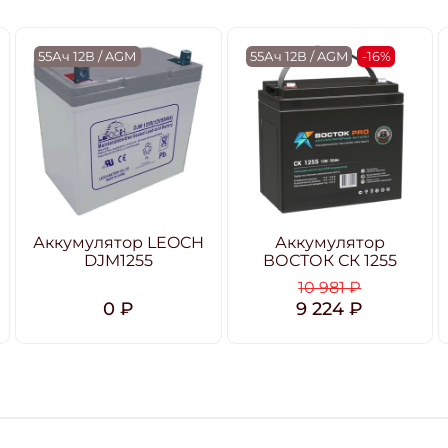
55Ач 12В / AGM
55Ач 12В / AGM
-16%
Аккумулятор LEOCH
Аккумулятор
DJM1255
ВОСТОК СК 1255
10 981 ₽
0 ₽
9 224 ₽