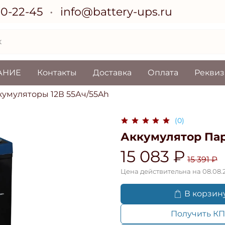
70-22-45
info@battery-ups.ru
АНИЕ
Контакты
Доставка
Оплата
Рекви
умуляторы 12В 55Ач/55Ah
(0)
Аккумулятор Пар
15 083 ₽
15 391 ₽
Цена действительна на 08.08.
В корзин
Получить КП