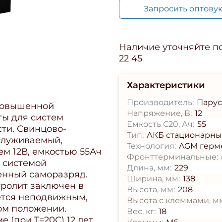
Запросить оптову
Наличие уточняйте по 
22 45
Характеристики
Производитель:
Парус
 повышенной
Напряжение, В:
12
ты для систем
Емкость С20, Ач:
55
ти. Свинцово-
Тип:
АКБ стационарн
служиваемый,
Технология:
AGM герм
м 12В, емкостью 55Ач
Фронттерминальные:
с системой
Длина, мм:
229
енный саморазряд.
Ширина, мм:
138
тролит заключен в
Высота, мм:
208
ется неподвижным,
Высота с клеммами, м
ом положении.
Вес, кг:
18
 (при T=20С) 12 лет