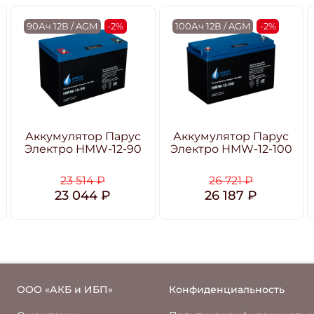
90Ач 12В / AGM
-2%
100Ач 12В / AGM
-2%
Аккумулятор Парус
Аккумулятор Парус
Электро HMW-12-90
Электро HMW-12-100
23 514 ₽
26 721 ₽
23 044 ₽
26 187 ₽
ООО «АКБ и ИБП»
Конфиденциальность