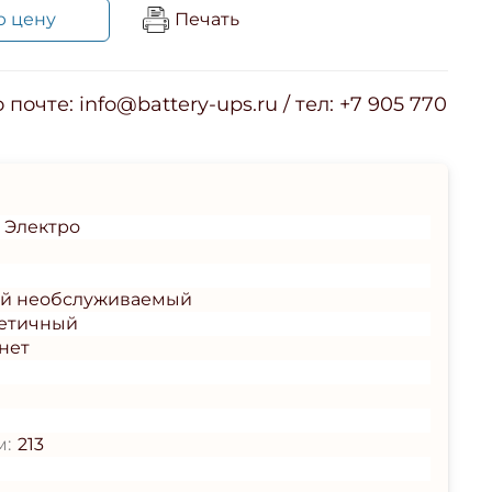
ю цену
Печать
почте: info@battery-ups.ru / тел: +7 905 770
 Электро
ый необслуживаемый
етичный
нет
м:
213