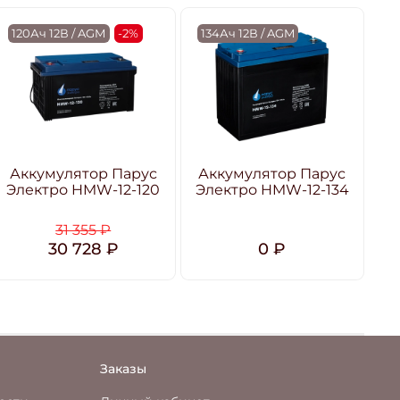
120Ач 12В / AGM
-2%
134Ач 12В / AGM
1
Аккумулятор Парус
Аккумулятор Парус
А
Электро HMW-12-120
Электро HMW-12-134
Э
31 355 ₽
30 728 ₽
0 ₽
Заказы