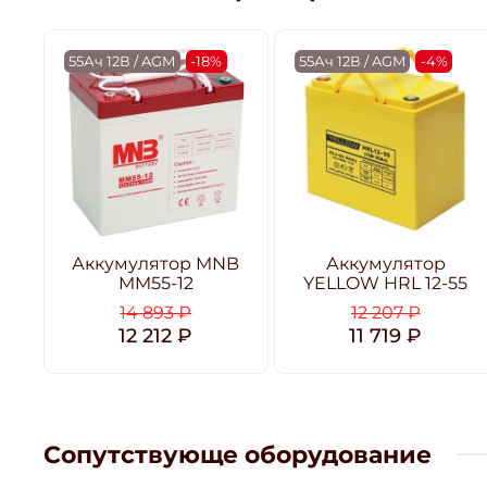
55Ач 12В / AGM
-18%
55Ач 12В / AGM
-4%
Аккумулятор MNB
Аккумулятор
MM55-12
YELLOW HRL 12-55
14 893 ₽
12 207 ₽
12 212 ₽
11 719 ₽
Сопутствующе оборудование