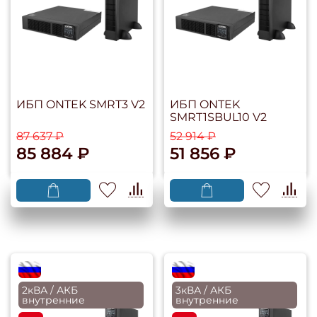
ИБП ONTEK SMRT3 V2
ИБП ONTEK
SMRT1SBUL10 V2
87 637 ₽
52 914 ₽
85 884 ₽
51 856 ₽
flagRU
flagRU
2кВА / АКБ
3кВА / АКБ
внутренние
внутренние