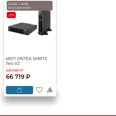
3кВА / АКБ
внутренние
-2%
ИБП ONTEK SMRT3
/wo V2
68 081 ₽
66 719 ₽