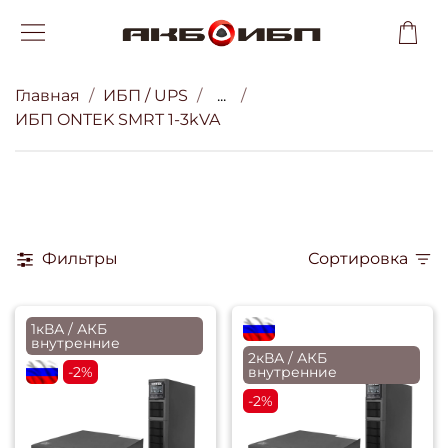
Главная
ИБП / UPS
...
ИБП ONTEK SMRT 1-3kVA
Фильтры
Сортировка
1кВА / АКБ
flagRU
внутренние
2кВА / АКБ
flagRU
-2%
внутренние
-2%