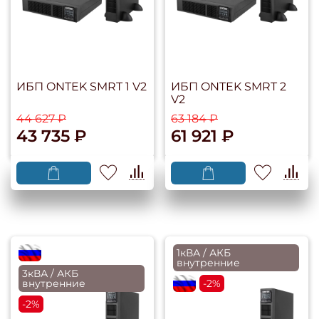
ИБП ONTEK SMRT 1 V2
ИБП ONTEK SMRT 2
V2
44 627 ₽
63 184 ₽
43 735 ₽
61 921 ₽
flagRU
1кВА / АКБ
внутренние
3кВА / АКБ
внутренние
flagRU
-2%
-2%