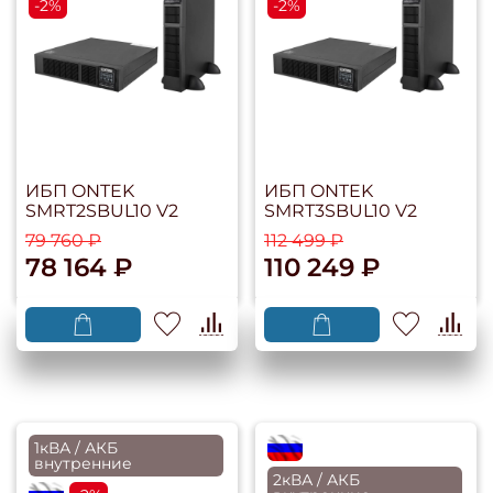
-2%
-2%
ИБП ONTEK
ИБП ONTEK
SMRT2SBUL10 V2
SMRT3SBUL10 V2
79 760 ₽
112 499 ₽
78 164 ₽
110 249 ₽
1кВА / АКБ
flagRU
внутренние
2кВА / АКБ