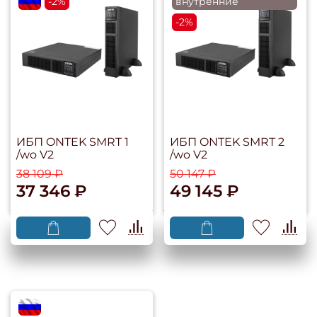
flagRU
-2%
внутренние
-2%
ИБП ONTEK SMRT 1
ИБП ONTEK SMRT 2
/wo V2
/wo V2
38 109 ₽
50 147 ₽
37 346 ₽
49 145 ₽
flagRU