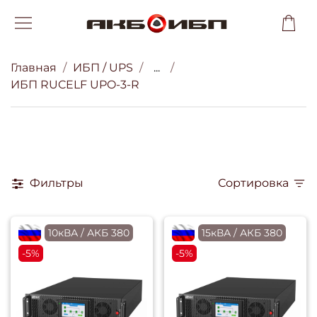
Главная
ИБП / UPS
...
ИБП RUCELF UPO-3-R
Фильтры
Сортировка
flagRU
10кВА / АКБ 380
flagRU
15кВА / АКБ 380
-5%
-5%