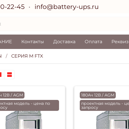
70-22-45
info@battery-ups.ru
АНИЕ
Контакты
Доставка
Оплата
Рекви
N
СЕРИЯ M FTX
ч 12В / AGM
180Ач 12В / AGM
ктная модель - цена по
проектная модель - ц
росу
запросу