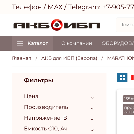
Телефон / МАХ / Telegram:
+7-905-7
Каталог
О компании
ОБОРУДОВ
Главная
АКБ для ИБП (Европа)
MARATHO
Фильтры
Цена
155А
Производитель
прое
зап
Напряжение, В
Емкость С10, Ач