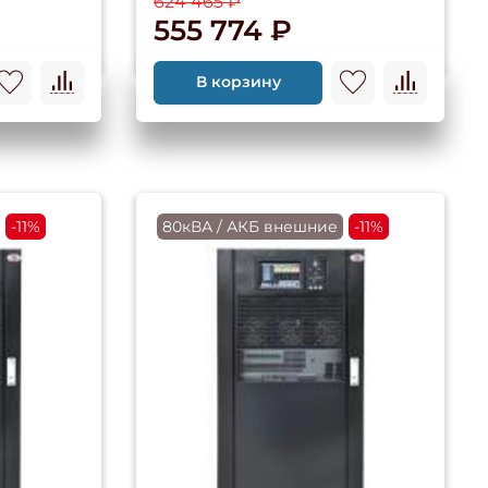
624 465 ₽
555 774 ₽
В корзину
-11%
80кВА / АКБ внешние
-11%