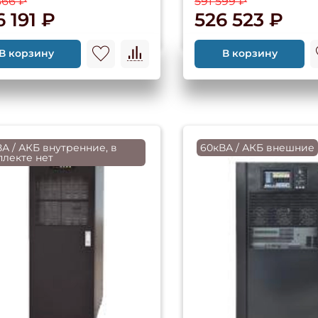
866 ₽
591 599 ₽
 191 ₽
526 523 ₽
В корзину
В корзину
А / АКБ внутренние, в
60кВА / АКБ внешние
плекте нет