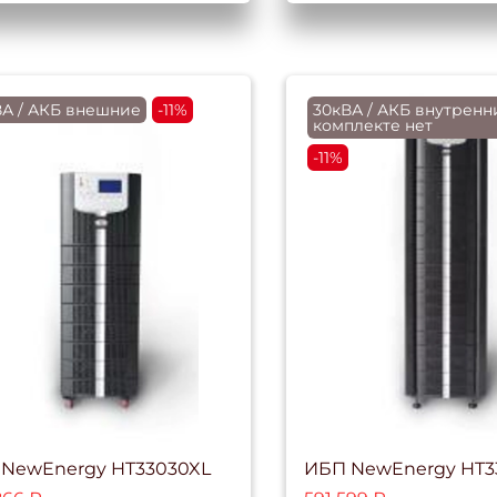
ВА / АКБ внешние
-11%
30кВА / АКБ внутренни
комплекте нет
-11%
NewEnergy HT33030XL
ИБП NewEnergy HT3