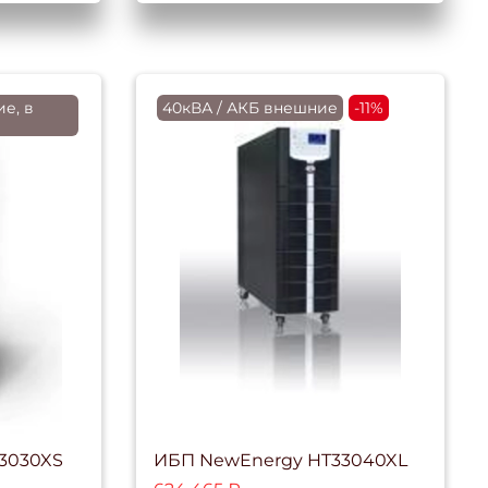
е, в
40кВА / АКБ внешние
-11%
3030XS
ИБП NewEnergy HT33040XL