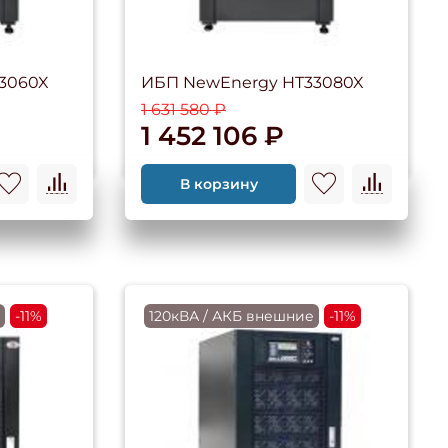
3060X
ИБП NewEnergy HT33080X
1 631 580 ₽
1 452 106 ₽
В корзину
е
-11%
120кВА / АКБ внешние
-11%