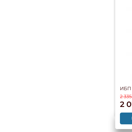
ИБП 
2 335
2 0