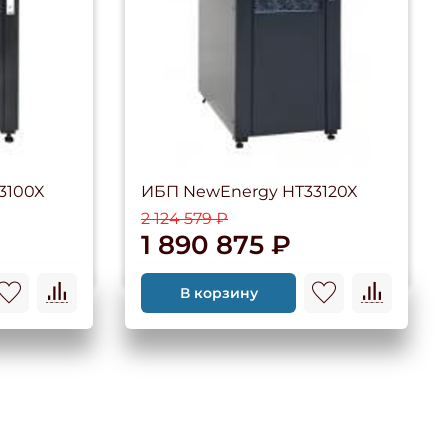
3100X
ИБП NewEnergy HT33120X
2 124 579 ₽
1 890 875 ₽
В корзину