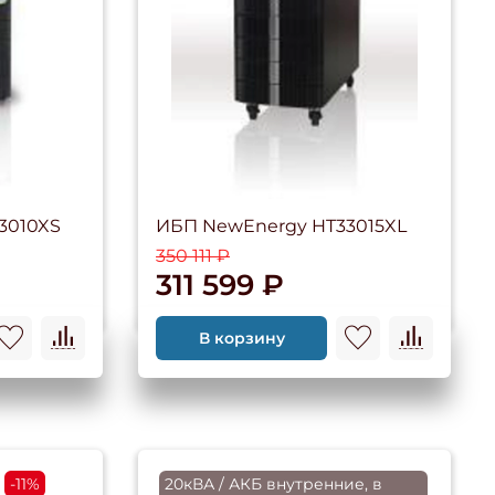
3010XS
ИБП NewEnergy HT33015XL
350 111 ₽
311 599 ₽
В корзину
-11%
20кВА / АКБ внутренние, в