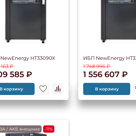
NewEnergy HT33090X
ИБП NewEnergy HT3
 163 ₽
1 748 996 ₽
09 585 ₽
1 556 607 ₽
В корзину
В корзину
кВА / АКБ внешние
-11%