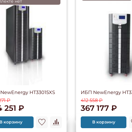
плекте нет
NewEnergy HT33015XS
ИБП NewEnergy HT3
271 ₽
412 558 ₽
4 251 ₽
367 177 ₽
В корзину
В корзину