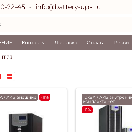
70-22-45
info@battery-ups.ru
АНИЕ
Контакты
Доставка
Оплата
Рекви
HT 33
ВА / АКБ внешние
-11%
10кВА / АКБ внутренни
комплекте нет
-11%