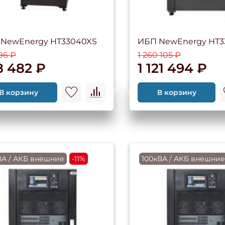
NewEnergy HT33040XS
ИБП NewEnergy HT3
96 ₽
1 260 105 ₽
8 482 ₽
1 121 494 ₽
В корзину
В корзину
ВА / АКБ внешние
-11%
100кВА / АКБ внешни