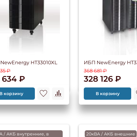
NewEnergy HT33010XL
ИБП NewEnergy HT3
735 ₽
368 681 ₽
1 634 ₽
328 126 ₽
В корзину
В корзину
А / АКБ внутренние, в
20кВА / АКБ внешние