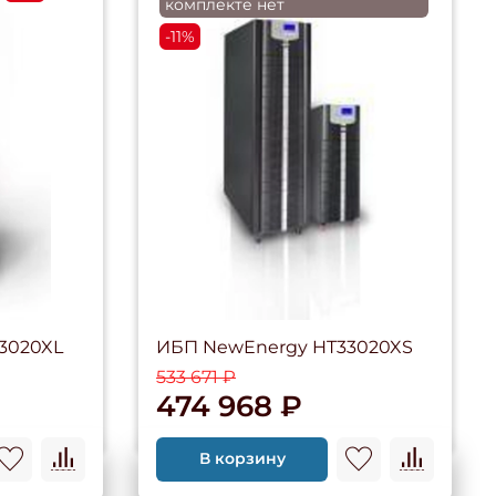
комплекте нет
-11%
3020XL
ИБП NewEnergy HT33020XS
533 671 ₽
474 968 ₽
В корзину