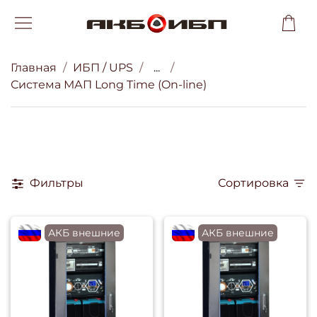
Главная
ИБП / UPS
...
Система МАП Long Time (On-line)
Фильтры
Сортировка
flagRU
АКБ внешние
flagRU
АКБ внешние