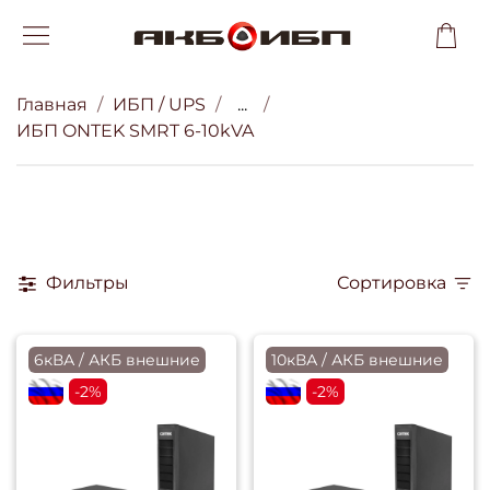
Главная
ИБП / UPS
...
ИБП ONTEK SMRT 6-10kVA
Фильтры
Сортировка
6кВА / АКБ внешние
10кВА / АКБ внешние
flagRU
-2%
flagRU
-2%