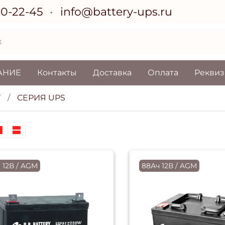
70-22-45
info@battery-ups.ru
АНИЕ
Контакты
Доставка
Оплата
Рекви
Y
СЕРИЯ UPS
 12В / AGM
88Ач 12В / AGM