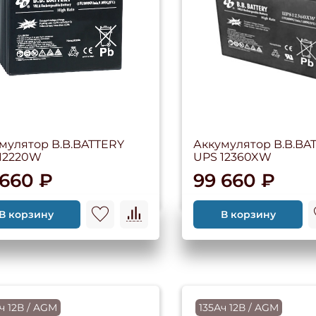
мулятор B.B.BATTERY
Аккумулятор B.B.BA
12220W
UPS 12360XW
 660 ₽
99 660 ₽
В корзину
В корзину
ч 12В / AGM
135Ач 12В / AGM