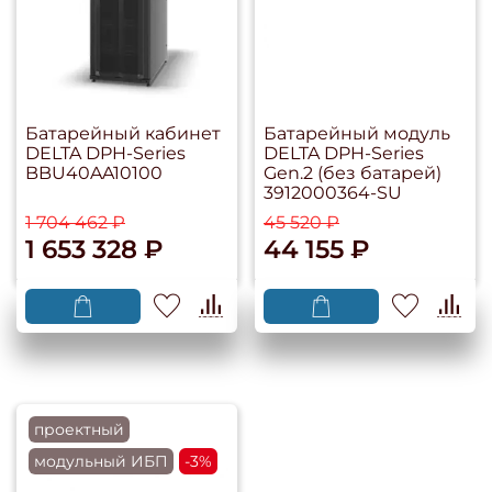
Батарейный кабинет
Батарейный модуль
DELTA DPH-Series
DELTA DPH-Series
BBU40AA10100
Gen.2 (без батарей)
3912000364-SU
1 704 462 ₽
45 520 ₽
1 653 328 ₽
44 155 ₽
проектный
модульный ИБП
-3%