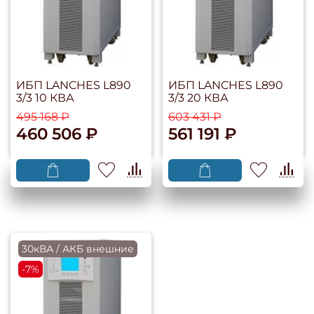
ИБП LANCHES L890
ИБП LANCHES L890
3/3 10 КВА
3/3 20 КВА
495 168 ₽
603 431 ₽
460 506 ₽
561 191 ₽
30кВА / АКБ внешние
-7%