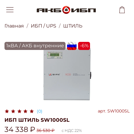
Главная
ИБП / UPS
ШТИЛЬ
1кВА / АКБ внутренние
flagRU
-6%
арт.
SW1000SL
(0)
ИБП ШТИЛЬ SW1000SL
34 338 ₽
36 530 ₽
с НДС 22%