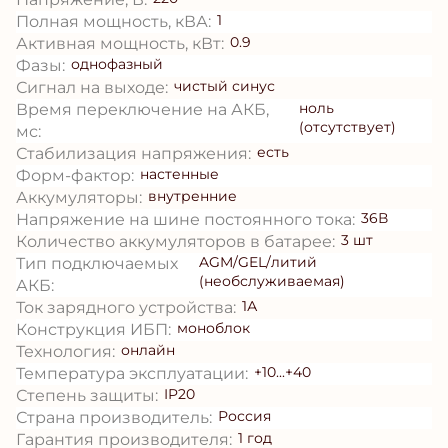
1
Полная мощность, кВА:
0.9
Активная мощность, кВт:
однофазный
Фазы:
чистый синус
Сигнал на выходе:
ноль
Время переключение на АКБ,
(отсутствует)
мс:
есть
Стабилизация напряжения:
настенные
Форм-фактор:
внутренние
Аккумуляторы:
36В
Напряжение на шине постоянного тока:
3 шт
Количество аккумуляторов в батарее:
AGM/GEL/литий
Тип подключаемых
(необслуживаемая)
АКБ:
1А
Ток зарядного устройства:
моноблок
Конструкция ИБП:
онлайн
Технология:
+10...+40
Температура эксплуатации:
IP20
Степень защиты:
Россия
Страна производитель:
1 год
Гарантия производителя: