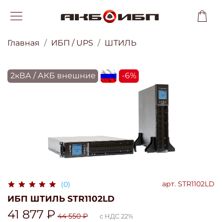
Главная
ИБП / UPS
ШТИЛЬ
2кВА / АКБ внешние
flagRU
-6%
арт.
STR1102LD
(0)
ИБП ШТИЛЬ STR1102LD
41 877 ₽
44 550 ₽
с НДС 22%