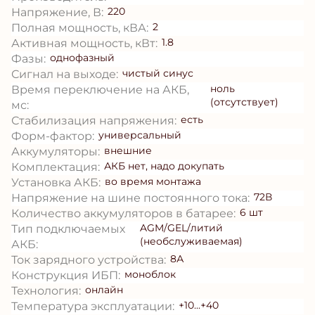
220
Напряжение, В:
2
Полная мощность, кВА:
1.8
Активная мощность, кВт:
однофазный
Фазы:
чистый синус
Сигнал на выходе:
ноль
Время переключение на АКБ,
(отсутствует)
мс:
есть
Стабилизация напряжения:
универсальный
Форм-фактор:
внешние
Аккумуляторы:
АКБ нет, надо докупать
Комплектация:
во время монтажа
Установка АКБ:
72В
Напряжение на шине постоянного тока:
6 шт
Количество аккумуляторов в батарее:
AGM/GEL/литий
Тип подключаемых
(необслуживаемая)
АКБ:
8А
Ток зарядного устройства:
моноблок
Конструкция ИБП:
онлайн
Технология:
+10...+40
Температура эксплуатации: