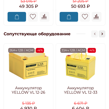
53 016 ₽
51 205 ₽
49 305 ₽
50 693 ₽
Сопутствующе оборудование
26Ач 12В / AGM
-4%
33Ач 12В / AGM
-4%
Аккумулятор
Аккумулятор
YELLOW VL 12-26
YELLOW VL 12-33
5 135 ₽
6 671 ₽
4 930 ₽
6 404 ₽