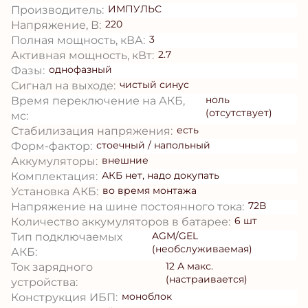
ИМПУЛЬС
Производитель:
220
Напряжение, В:
3
Полная мощность, кВА:
2.7
Активная мощность, кВт:
однофазный
Фазы:
чистый синус
Сигнал на выходе:
ноль
Время переключение на АКБ,
(отсутствует)
мс:
есть
Стабилизация напряжения:
стоечный / напольный
Форм-фактор:
внешние
Аккумуляторы:
АКБ нет, надо докупать
Комплектация:
во время монтажа
Установка АКБ:
72В
Напряжение на шине постоянного тока:
6 шт
Количество аккумуляторов в батарее:
AGM/GEL
Тип подключаемых
(необслуживаемая)
АКБ:
12 А макс.
Ток зарядного
(настраивается)
устройства:
моноблок
Конструкция ИБП: