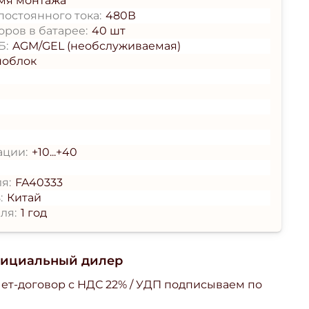
мя монтажа
остоянного тока:
480В
ров в батарее:
40 шт
Б:
AGM/GEL (необслуживаемая)
ноблок
ации:
+10...+40
я:
FA40333
:
Китай
ля:
1 год
фициальный дилер
ет-договор с НДС 22% / УДП подписываем по