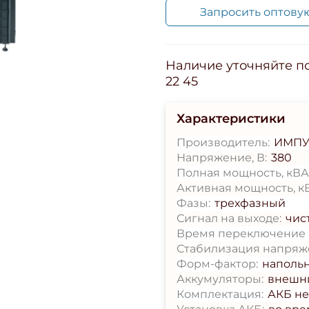
Запросить оптову
Наличие уточняйте по 
22 45
Характеристики
Производитель:
ИМПУ
Напряжение, В:
380
Полная мощность, кВА
Активная мощность, кВ
Фазы:
трехфазный
Сигнал на выходе:
чис
Время переключение н
Стабилизация напряж
Форм-фактор:
наполь
Аккумуляторы:
внешн
Комплектация:
АКБ не