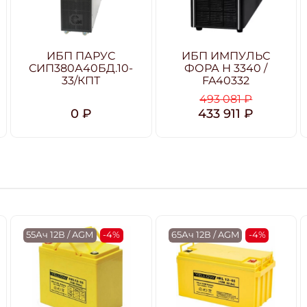
ИБП ПАРУС
ИБП ИМПУЛЬС
СИП380А40БД.10-
ФОРА Н 3340 /
33/КПТ
FA40332
493 081 ₽
0 ₽
433 911 ₽
55Ач 12В / AGM
-4%
65Ач 12В / AGM
-4%