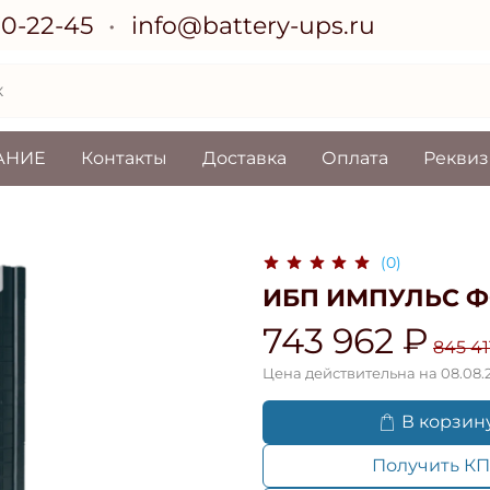
70-22-45
info@battery-ups.ru
АНИЕ
Контакты
Доставка
Оплата
Рекви
(0)
ИБП ИМПУЛЬС ФО
743 962 ₽
845 41
Цена действительна на 08.08.
В корзин
Получить КП