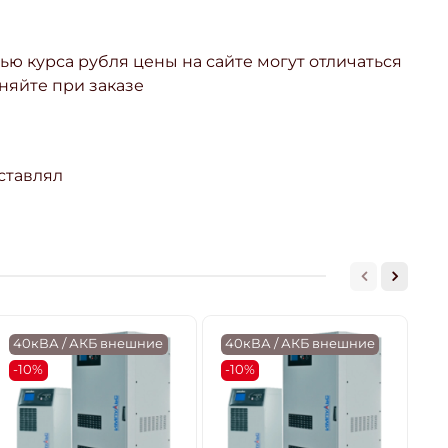
ью курса рубля цены на сайте могут отличаться
няйте при заказе
ставлял
40кВА / АКБ внешние
40кВА / АКБ внешние
4
-10%
-10%
-