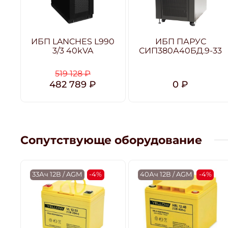
ИБП LANCHES L990
ИБП ПАРУС
3/3 40kVA
СИП380А40БД.9-33
519 128 ₽
482 789 ₽
0 ₽
Сопутствующе оборудование
33Ач 12В / AGM
-4%
40Ач 12В / AGM
-4%