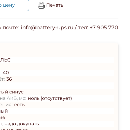
ю цену
Печать
почте: info@battery-ups.ru / тел: +7 905 770
ЛЬС
:
40
т:
36
тый синус
а АКБ, мс:
ноль (отсутствует)
ения:
есть
ный
ие
т, надо докупать