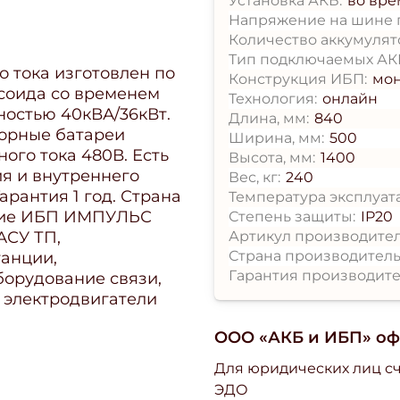
Установка АКБ:
во вре
Напряжение на шине п
Количество аккумулято
Тип подключаемых АК
тока изготовлен по
Конструкция ИБП:
мо
усоида со временем
Технология:
онлайн
ностью 40кВА/36кВт.
Длина, мм:
840
торные батареи
Ширина, мм:
500
ого тока 480В. Есть
Высота, мм:
1400
ия и внутреннего
Вес, кг:
240
рантия 1 год. Страна
Температура эксплуат
ение ИБП ИМПУЛЬС
Степень защиты:
IP20
Артикул производител
АСУ ТП,
Страна производитель
анции,
Гарантия производите
орудование связи,
 электродвигатели
ООО «АКБ и ИБП» о
Для юридических лиц сч
ЭДО