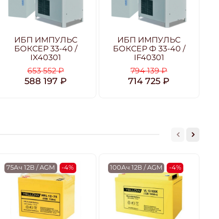
ИБП ИМПУЛЬС
ИБП ИМПУЛЬС
БОКСЕР 33-40 /
БОКСЕР Ф 33-40 /
IX40301
IF40301
653 552 ₽
794 139 ₽
588 197 ₽
714 725 ₽
75Ач 12В / AGM
-4%
100Ач 12В / AGM
-4%
2