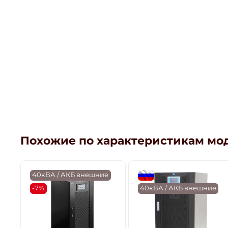
Похожие по характеристикам мо
40кВА / АКБ внешние
flagRU
-7%
40кВА / АКБ внешние