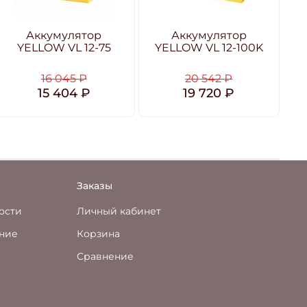
Аккумулятор
Аккумулятор
YELLOW VL 12-75
YELLOW VL 12-100K
Y
16 045 ₽
20 542 ₽
15 404 ₽
19 720 ₽
Заказы
ости
Личный кабинет
ение
Корзина
Сравнение