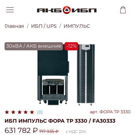
Главная
ИБП / UPS
ИМПУЛЬС
30кВА / АКБ внешние
-12%
арт.
ФОРА ТР 3330
(0)
ИБП ИМПУЛЬС ФОРА ТР 3330 / FA30333
631 782 ₽
717 935 ₽
с НДС 22%