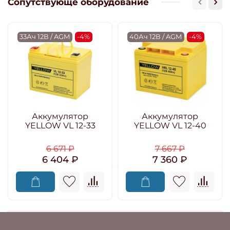
Сопутствующе оборудование
33Ач 12В / AGM
-4%
40Ач 12В / AGM
-4%
Аккумулятор
Аккумулятор
YELLOW VL 12-33
YELLOW VL 12-40
6 671 ₽
7 667 ₽
6 404 ₽
7 360 ₽