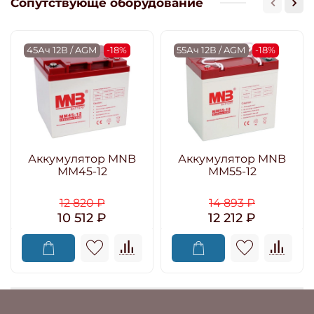
Сопутствующе оборудование
45Ач 12В / AGM
-18%
55Ач 12В / AGM
-18%
Аккумулятор MNB
Аккумулятор MNB
MM45-12
MM55-12
12 820 ₽
14 893 ₽
10 512 ₽
12 212 ₽