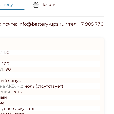
ю цену
Печать
почте: info@battery-ups.ru / тел: +7 905 770
ЛЬС
:
100
т:
90
тый синус
а АКБ, мс:
ноль (отсутствует)
ения:
есть
ный
ие
т, надо докупать