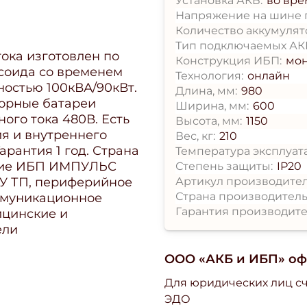
Установка АКБ:
во вре
Напряжение на шине п
Количество аккумулято
Тип подключаемых АК
ка изготовлен по
Конструкция ИБП:
мо
усоида со временем
Технология:
онлайн
ностью 100кВА/90кВт.
Длина, мм:
980
торные батареи
Ширина, мм:
600
ого тока 480В. Есть
Высота, мм:
1150
ия и внутреннего
Вес, кг:
210
рантия 1 год. Страна
Температура эксплуат
ение ИБП ИМПУЛЬС
Степень защиты:
IP20
Артикул производител
У ТП, периферийное
Страна производитель
ммуникационное
Гарантия производите
ицинские и
ели
ООО «АКБ и ИБП» о
Для юридических лиц сч
ЭДО