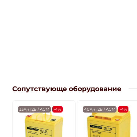
Сопутствующе оборудование
33Ач 12В / AGM
-4%
40Ач 12В / AGM
-4%