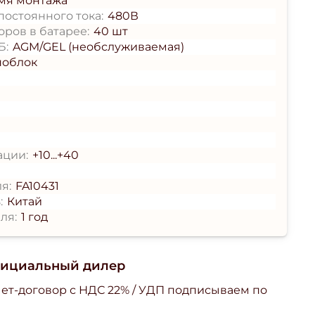
мя монтажа
остоянного тока:
480В
ров в батарее:
40 шт
Б:
AGM/GEL (необслуживаемая)
ноблок
ации:
+10...+40
я:
FA10431
:
Китай
ля:
1 год
фициальный дилер
ет-договор с НДС 22% / УДП подписываем по