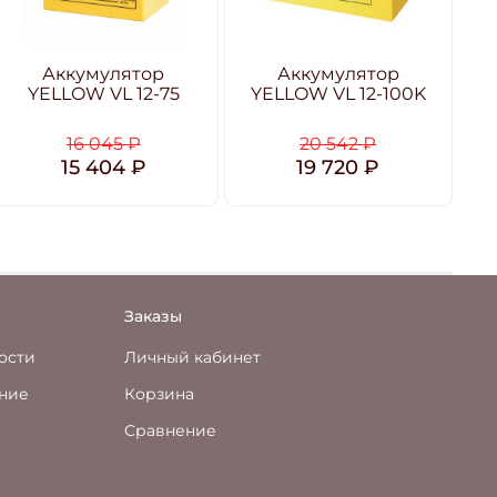
Аккумулятор
Аккумулятор
YELLOW VL 12-75
YELLOW VL 12-100K
Y
16 045 ₽
20 542 ₽
15 404 ₽
19 720 ₽
Заказы
ости
Личный кабинет
ение
Корзина
Сравнение