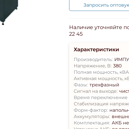
Запросить оптову
Наличие уточняйте по 
22 45
Характеристики
Производитель:
ИМПУ
Напряжение, В:
380
Полная мощность, кВА
Активная мощность, кВ
Фазы:
трехфазный
Сигнал на выходе:
чис
Время переключение н
Стабилизация напряж
Форм-фактор:
наполь
Аккумуляторы:
внешн
Комплектация:
АКБ не