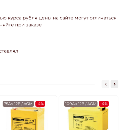
ью курса рубля цены на сайте могут отличаться
няйте при заказе
ставлял
75Ач 12В / AGM
-4%
100Ач 12В / AGM
-4%
2