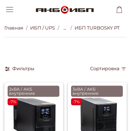
Главная
ИБП / UPS
...
ИБП TURBOSKY PT
Фильтры
Сортировка
2кВА / АКБ
3кВА / АКБ
внутренние
внутренние
-7%
-7%