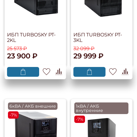
ИБП TURBOSKY PT-
ИБП TURBOSKY PT-
2KL
3KL
25 573 ₽
32 099 ₽
23 900 ₽
29 999 ₽
6кВА / АКБ внешние
1кВА / АКБ
внутренние
-7%
-7%