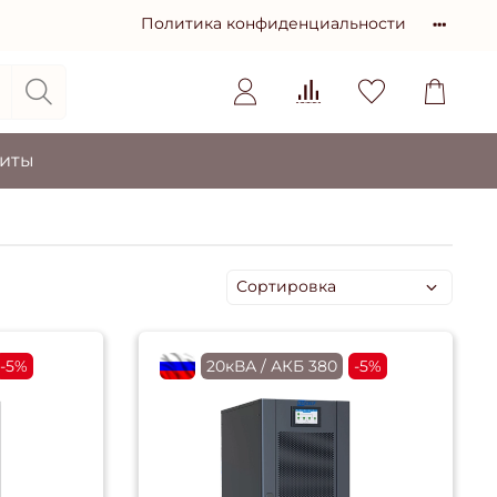
Политика конфиденциальности
зиты
-5%
flagRU
20кВА / АКБ 380
-5%