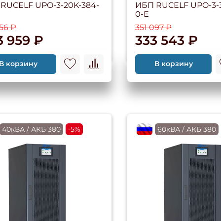
RUCELF UPO-3-20K-384-
ИБП RUCELF UPO-3-
0-E
956 ₽
351 097 ₽
3 959 ₽
333 543 ₽
В корзину
В корзину
RU
40кВА / АКБ 380
-5%
flagRU
60кВА / АКБ 380