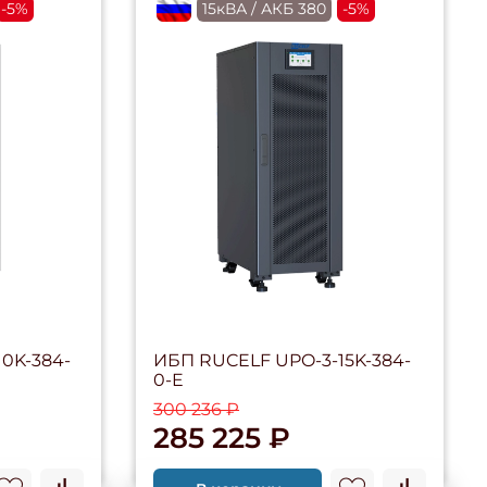
-5%
flagRU
15кВА / АКБ 380
-5%
0K-384-
ИБП RUCELF UPO-3-15K-384-
0-E
300 236 ₽
285 225 ₽