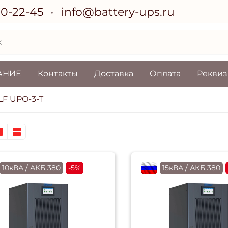
70-22-45
info@battery-ups.ru
АНИЕ
Контакты
Доставка
Оплата
Рекви
F UPO-3-T
RU
10кВА / АКБ 380
-5%
flagRU
15кВА / АКБ 380