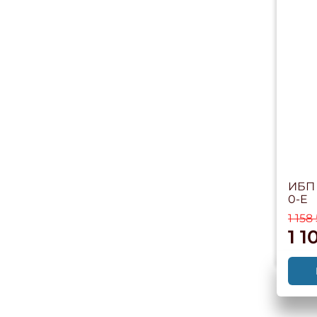
ИБП 
0-E
1 158
1 1