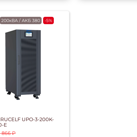
RU
200кВА / АКБ 380
-5%
RUCELF UPO-3-200K-
0-E
4 866 ₽