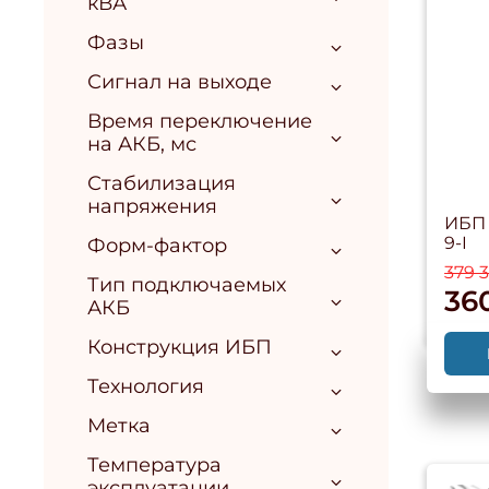
кВА
Фазы
Сигнал на выходе
Время переключение
на АКБ, мс
Стабилизация
напряжения
ИБП 
9-I
Форм-фактор
379 
Тип подключаемых
36
АКБ
Конструкция ИБП
Технология
Метка
Температура
эксплуатации