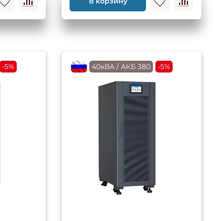
В корзину
-5%
flagRU
40кВА / АКБ 380
-5%