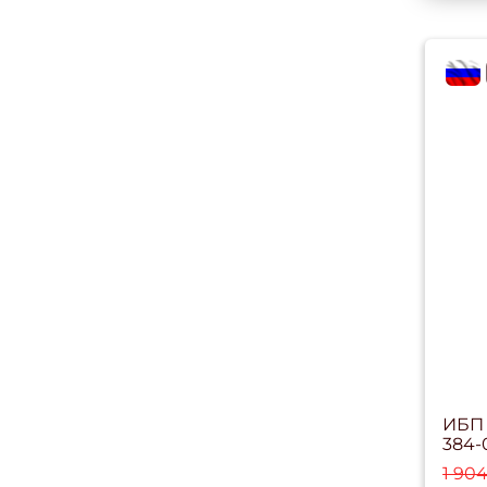
flag
ИБП 
384-
1 90