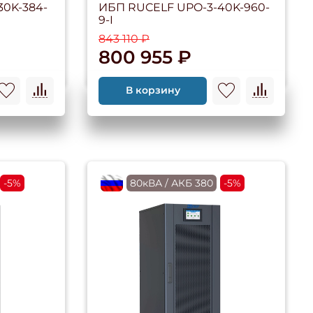
30K-384-
ИБП RUCELF UPO-3-40K-960-
9-I
843 110 ₽
800 955 ₽
В корзину
-5%
flagRU
80кВА / АКБ 380
-5%