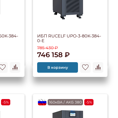
60K-384-
ИБП RUCELF UPO-3-80K-384-
0-E
785 430 ₽
746 158 ₽
В корзину
-5%
flagRU
160кВА / АКБ 380
-5%