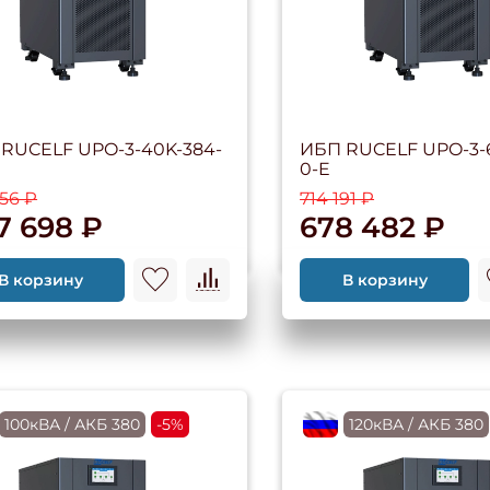
RUCELF UPO-3-40K-384-
ИБП RUCELF UPO-3-
0-E
156 ₽
714 191 ₽
7 698 ₽
678 482 ₽
В корзину
В корзину
RU
100кВА / АКБ 380
-5%
flagRU
120кВА / АКБ 380