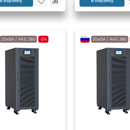
В корзину
В корзину
RU
20кВА / АКБ 380
-5%
flagRU
30кВА / АКБ 380