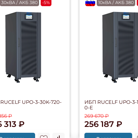
RU
30кВА / АКБ 380
-5%
flagRU
10кВА / АКБ 380
RUCELF UPO-3-30K-720-
ИБП RUCELF UPO-3-1
0-E
856 ₽
269 670 ₽
 313 ₽
256 187 ₽