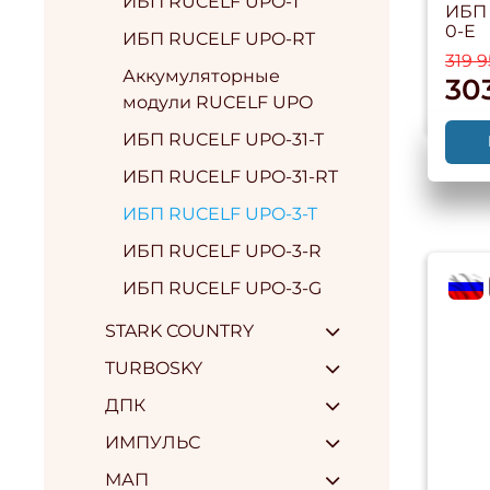
ИБП RUCELF UPO-T
ИБП 
0-E
ИБП RUCELF UPO-RT
319 
Аккумуляторные
30
модули RUCELF UPO
ИБП RUCELF UPO-31-T
ИБП RUCELF UPO-31-RT
ИБП RUCELF UPO-3-T
ИБП RUCELF UPO-3-R
flag
ИБП RUCELF UPO-3-G
STARK COUNTRY
TURBOSKY
ДПК
ИМПУЛЬС
МАП