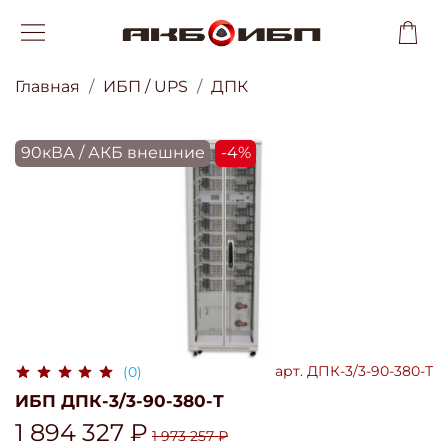
Главная
ИБП / UPS
ДПК
90кВА / АКБ внешние
-4%
арт.
ДПК-3/3-90-380-Т
(0)
ИБП ДПК-3/3-90-380-Т
1 894 327 ₽
1 973 257 ₽