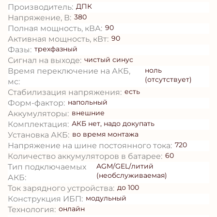
ДПК
Производитель:
380
Напряжение, В:
90
Полная мощность, кВА:
90
Активная мощность, кВт:
трехфазный
Фазы:
чистый синус
Сигнал на выходе:
ноль
Время переключение на АКБ,
(отсутствует)
мс:
есть
Стабилизация напряжения:
напольный
Форм-фактор:
внешние
Аккумуляторы:
АКБ нет, надо докупать
Комплектация:
во время монтажа
Установка АКБ:
720
Напряжение на шине постоянного тока:
60
Количество аккумуляторов в батарее:
AGM/GEL/литий
Тип подключаемых
(необслуживаемая)
АКБ:
до 100
Ток зарядного устройства:
модульный
Конструкция ИБП:
онлайн
Технология: