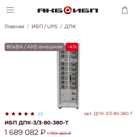
Главная
ИБП / UPS
ДПК
80кВА / АКБ внешние
-4%
арт.
ДПК-3/3-80-380-Т
(0)
ИБП ДПК-3/3-80-380-Т
1 689 082 ₽
1 759 460 ₽