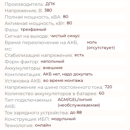
ДПК
Производитель:
380
Напряжение, В:
80
Полная мощность, кВА:
80
Активная мощность, кВт:
трехфазный
Фазы:
чистый синус
Сигнал на выходе:
ноль
Время переключение на АКБ,
(отсутствует)
мс:
есть
Стабилизация напряжения:
напольный
Форм-фактор:
внешние
Аккумуляторы:
АКБ нет, надо докупать
Комплектация:
во время монтажа
Установка АКБ:
720
Напряжение на шине постоянного тока:
60
Количество аккумуляторов в батарее:
AGM/GEL/литий
Тип подключаемых
(необслуживаемая)
АКБ:
до 88
Ток зарядного устройства:
модульный
Конструкция ИБП:
онлайн
Технология: