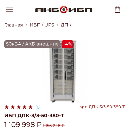
Главная
ИБП / UPS
ДПК
50кВА / АКБ внешние
-4%
арт.
ДПК-3/3-50-380-Т
(0)
ИБП ДПК-3/3-50-380-Т
1 109 998 ₽
1 156 248 ₽