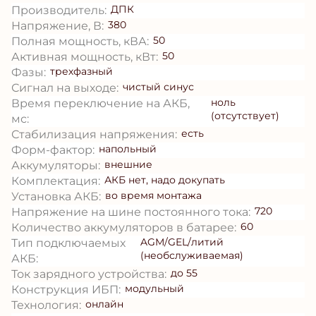
ДПК
Производитель:
380
Напряжение, В:
50
Полная мощность, кВА:
50
Активная мощность, кВт:
трехфазный
Фазы:
чистый синус
Сигнал на выходе:
ноль
Время переключение на АКБ,
(отсутствует)
мс:
есть
Стабилизация напряжения:
напольный
Форм-фактор:
внешние
Аккумуляторы:
АКБ нет, надо докупать
Комплектация:
во время монтажа
Установка АКБ:
720
Напряжение на шине постоянного тока:
60
Количество аккумуляторов в батарее:
AGM/GEL/литий
Тип подключаемых
(необслуживаемая)
АКБ:
до 55
Ток зарядного устройства:
модульный
Конструкция ИБП:
онлайн
Технология: