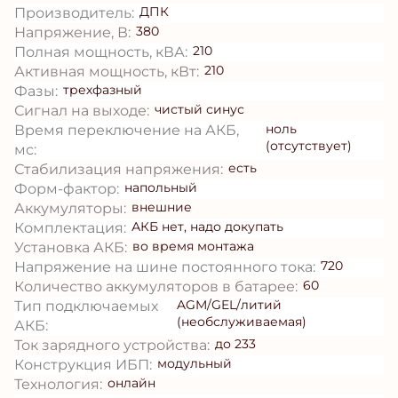
ДПК
Производитель:
380
Напряжение, В:
210
Полная мощность, кВА:
210
Активная мощность, кВт:
трехфазный
Фазы:
чистый синус
Сигнал на выходе:
ноль
Время переключение на АКБ,
(отсутствует)
мс:
есть
Стабилизация напряжения:
напольный
Форм-фактор:
внешние
Аккумуляторы:
АКБ нет, надо докупать
Комплектация:
во время монтажа
Установка АКБ:
720
Напряжение на шине постоянного тока:
60
Количество аккумуляторов в батарее:
AGM/GEL/литий
Тип подключаемых
(необслуживаемая)
АКБ:
до 233
Ток зарядного устройства:
модульный
Конструкция ИБП:
онлайн
Технология: