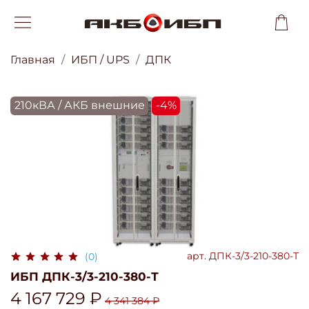
Главная
ИБП / UPS
ДПК
210кВА / АКБ внешние
-4%
арт.
ДПК-3/3-210-380-Т
(0)
ИБП ДПК-3/3-210-380-Т
4 167 729 ₽
4 341 384 ₽