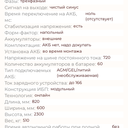
трехфазный
Фазы:
чистый синус
Сигнал на выходе:
ноль
Время переключение на АКБ,
(отсутствует)
мс:
есть
Стабилизация напряжения:
напольный
Форм-фактор:
внешние
Аккумуляторы:
АКБ нет, надо докупать
Комплектация:
во время монтажа
Установка АКБ:
720
Напряжение на шине постоянного тока:
60
Количество аккумуляторов в батарее:
AGM/GEL/литий
Тип подключаемых
(необслуживаемая)
АКБ:
до 166
Ток зарядного устройства:
модульный
Конструкция ИБП:
онлайн
Технология:
820
Длина, мм:
600
Ширина, мм:
2300
Высота, мм:
510
Вес, кг:
без
Время автономной работы при полной