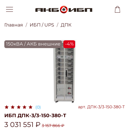
Главная
ИБП / UPS
ДПК
150кВА / АКБ внешние
-4%
арт.
ДПК-3/3-150-380-Т
(0)
ИБП ДПК-3/3-150-380-Т
3 031 551 ₽
3 157 866 ₽