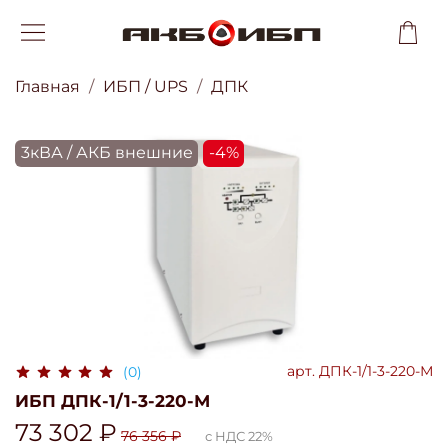
Главная
ИБП / UPS
ДПК
3кВА / АКБ внешние
-4%
арт.
ДПК-1/1-3-220-М
(0)
ИБП ДПК-1/1-3-220-М
73 302 ₽
76 356 ₽
с НДС 22%