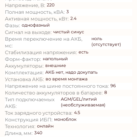
220
Напряжение, В:
3
Полная мощность, кВА:
2.4
Активная мощность, кВт:
однофазный
Фазы:
чистый синус
Сигнал на выходе:
ноль
Время переключение на АКБ,
(отсутствует)
мс:
есть
Стабилизация напряжения:
напольный
Форм-фактор:
внешние
Аккумуляторы:
АКБ нет, надо докупать
Комплектация:
во время монтажа
Установка АКБ:
96
Напряжение на шине постоянного тока:
8
Количество аккумуляторов в батарее:
AGM/GEL/литий
Тип подключаемых
(необслуживаемая)
АКБ:
4.5
Ток зарядного устройства:
моноблок
Конструкция ИБП:
онлайн
Технология:
340
Длина, мм: