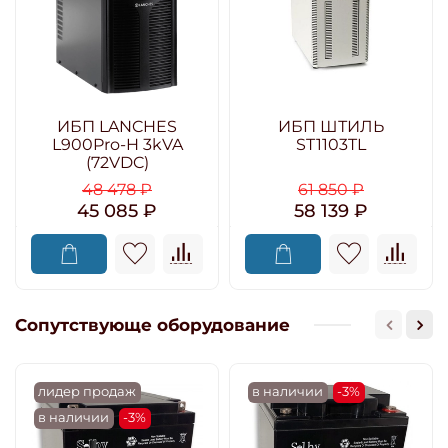
ИБП LANCHES
ИБП ШТИЛЬ
L900Pro-H 3kVA
ST1103TL
(72VDC)
48 478 ₽
61 850 ₽
45 085 ₽
58 139 ₽
Сопутствующе оборудование
лидер продаж
в наличии
-3%
в наличии
-3%