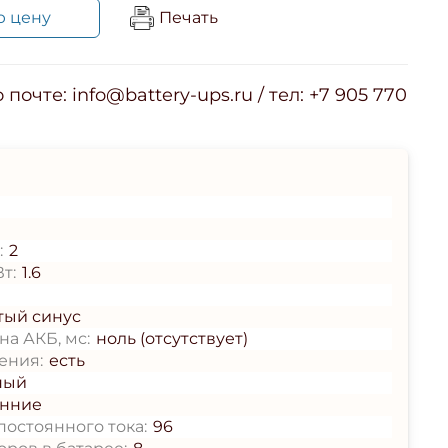
ю цену
Печать
почте: info@battery-ups.ru / тел: +7 905 770
:
2
т:
1.6
тый синус
а АКБ, мс:
ноль (отсутствует)
ения:
есть
ный
енние
остоянного тока:
96