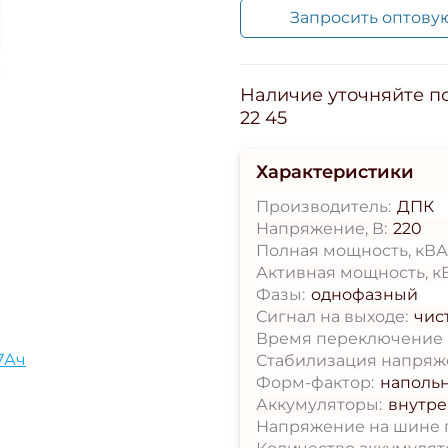
Запросить оптову
Наличие уточняйте по 
22 45
Характеристики
Производитель:
ДПК
Напряжение, В:
220
Полная мощность, кВА
Активная мощность, кВ
Фазы:
однофазный
Сигнал на выходе:
чис
Время переключение н
7Ач
Стабилизация напряж
Форм-фактор:
наполь
Аккумуляторы:
внутр
Напряжение на шине п