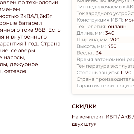
Количество аккумулято
товлен по технологии
Тип подключаемых АК
ременем
Ток зарядного устройс
остью 2кВА/1,6кВт.
Конструкция ИБП:
мо
торные батареи
Технология:
онлайн
нного тока 96В. Есть
Длина, мм:
340
ия и внутреннего
Ширина, мм:
200
рантия 1 год. Страна
Высота, мм:
450
ние: серверы
Вес, кг:
34
е насосы,
Время автономной раб
тлы, дежурное
Температура эксплуат
, сетевое
Степень защиты:
IP20
Страна производитель
Гарантия производите
СКИДКИ
На комплект: ИБП / АКБ 
двух штук