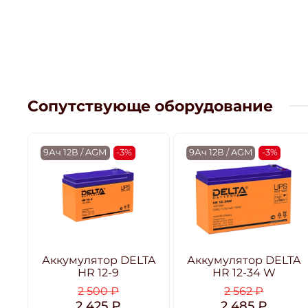
Сопутствующе оборудование
9Ач 12В / AGM
-3%
9Ач 12В / AGM
-3%
Аккумулятор DELTA
Аккумулятор DELTA
HR 12-9
HR 12-34 W
2 500 ₽
2 562 ₽
2 425 ₽
2 485 ₽