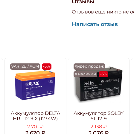
Отзывы
Отзывов еще никто не о
Написать отзыв
9Ач 12В / AGM
-3%
лидер продаж
в наличии
-3%
Аккумулятор DELTA
Аккумулятор SOLBY
HRL 12-9 Х (1234W)
SL 12-9
2 701 ₽
2 138 ₽
2 620 ₽
2 076 ₽