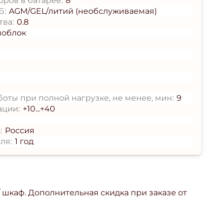
ров в батарее:
8
Б:
AGM/GEL/литий (необслуживаемая)
тва:
0.8
ноблок
оты при полной нагрузке, не менее, мин:
9
ации:
+10...+40
:
Россия
ля:
1 год
/ шкаф. Дополнительная скидка при заказе от