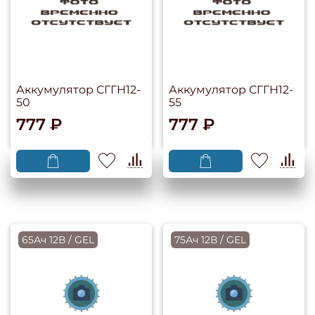
Аккумулятор СГГН12-
Аккумулятор СГГН12-
50
55
777 ₽
777 ₽
65Ач 12В / GEL
75Ач 12В / GEL