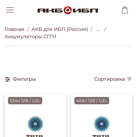
Главная
АКБ для ИБП (Россия)
...
Аккумуляторы СГГН
Фильтры
Сортировка
33Ач 12В / GEL
40Ач 12В / GEL