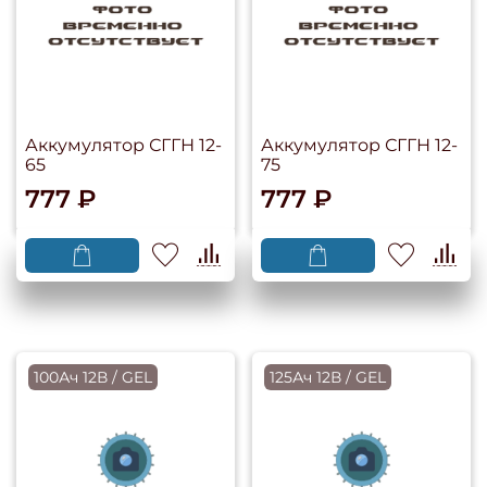
Аккумулятор СГГН 12-
Аккумулятор СГГН 12-
65
75
777 ₽
777 ₽
100Ач 12В / GEL
125Ач 12В / GEL