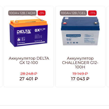
100Ач 12В / AGM
-3%
100Ач 12В / GEL
-11%
Аккумулятор DELTA
Аккумулятор
GX 12-100
CHALLENGER G12-
100H
28 248 ₽
19 149 ₽
27 401 ₽
17 043 ₽