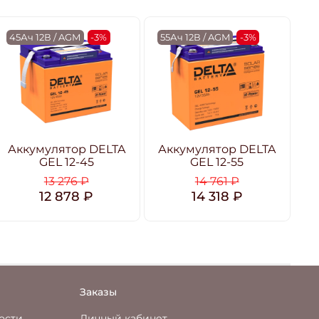
45Ач 12В / AGM
-3%
55Ач 12В / AGM
-3%
6
Аккумулятор DELTA
Аккумулятор DELTA
А
GEL 12-45
GEL 12-55
13 276 ₽
14 761 ₽
12 878 ₽
14 318 ₽
Заказы
ости
Личный кабинет