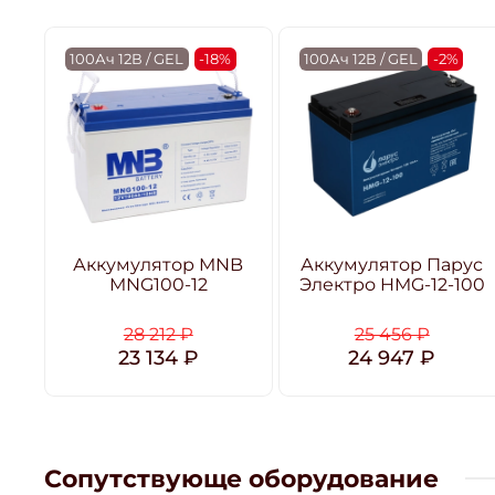
100Ач 12В / GEL
-18%
100Ач 12В / GEL
-2%
Аккумулятор MNB
Аккумулятор Парус
MNG100-12
Электро HMG-12-100
28 212 ₽
25 456 ₽
23 134 ₽
24 947 ₽
Сопутствующе оборудование