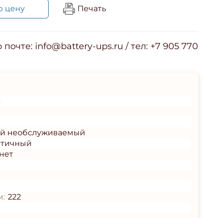
ю цену
Печать
почте: info@battery-ups.ru / тел: +7 905 770
A
ый необслуживаемый
етичный
нет
м:
222