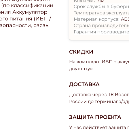
Клеммы:
M8
т (по классификации
Срок службы в буферн
чения Аккумулятор
Температура эксплуат
ого питания (ИБП /
Материал корпуса:
AB
зопасности, связь,
Страна производитель
Гарантия производите
СКИДКИ
На комплект: ИБП + акк
двух штук
ДОСТАВКА
Доставка через ТК Возово
России до терминала/ад
ЗАЩИТА ПРОЕКТА
У нас действует защита