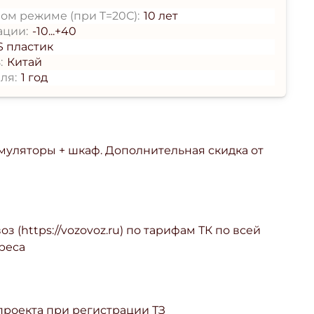
ом режиме (при T=20С):
10 лет
ации:
-10...+40
S пластик
:
Китай
ля:
1 год
умуляторы + шкаф. Дополнительная скидка от
з (https://vozovoz.ru) по тарифам ТК по всей
реса
 проекта при регистрации ТЗ