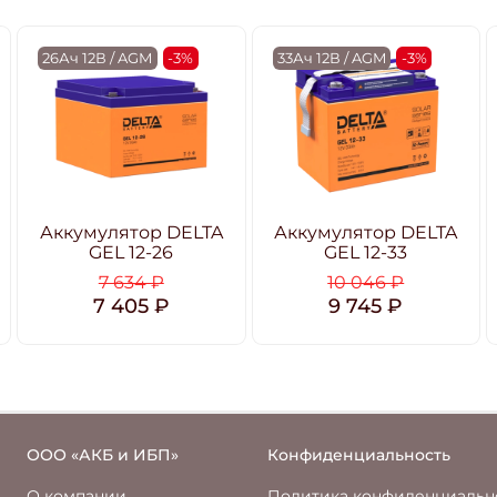
26Ач 12В / AGM
-3%
33Ач 12В / AGM
-3%
Аккумулятор DELTA
Аккумулятор DELTA
GEL 12-26
GEL 12-33
7 634 ₽
10 046 ₽
7 405 ₽
9 745 ₽
ООО «АКБ и ИБП»
Конфиденциальность
О компании
Политика конфиденциальн