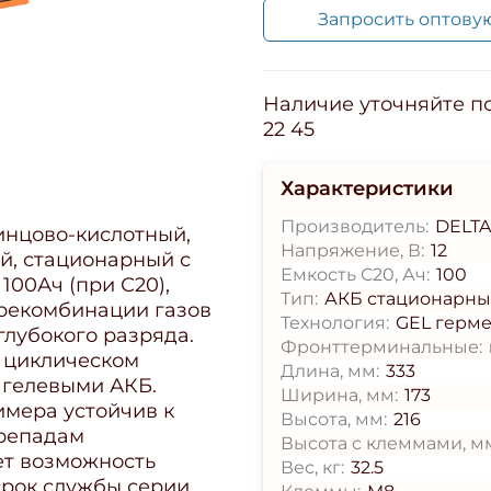
Запросить оптову
Наличие уточняйте по 
22 45
Характеристики
Производитель:
DELT
винцово-кислотный,
Напряжение, В:
12
й, стационарный с
Емкость С20, Ач:
100
00Ач (при С20),
Тип:
АКБ стационарн
 рекомбинации газов
Технология:
GEL герм
глубокого разряда.
Фронттерминальные:
 циклическом
Длина, мм:
333
 гелевыми АКБ.
Ширина, мм:
173
имера устойчив к
Высота, мм:
216
репадам
Высота с клеммами, м
ет возможность
Вес, кг:
32.5
срок службы серии