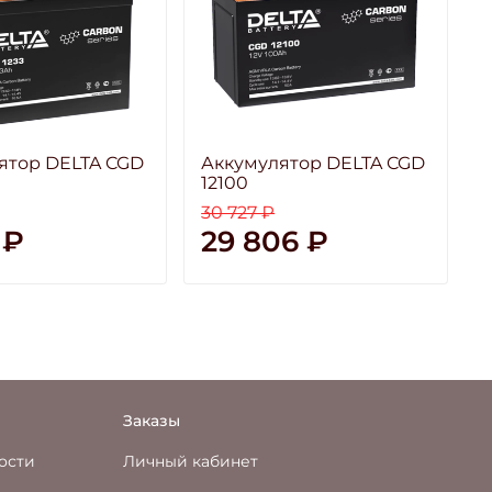
ятор DELTA CGD
Аккумулятор DELTA CGD
12100
1
30 727 ₽
1
 ₽
29 806 ₽
Заказы
ости
Личный кабинет