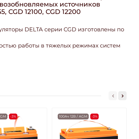
е возобновляемых источников
5, CGD 12100, CGD 12200
уляторы DELTA серии CGD изготовлены по
остью работы в тяжелых режимах систем
 AGM
-3%
100Ач 12В / AGM
-3%