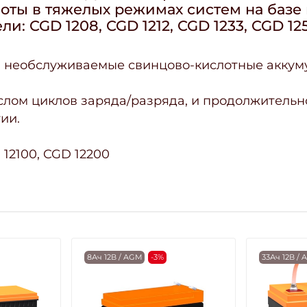
боты в тяжелых режимах систем на баз
 CGD 1208, CGD 1212, CGD 1233, CGD 125
 необслуживаемые свинцово-кислотные аккум
лом циклов заряда/разряда, и продолжительн
ии.
 12100, CGD 12200
8Ач 12В / AGM
-3%
33Ач 12В /