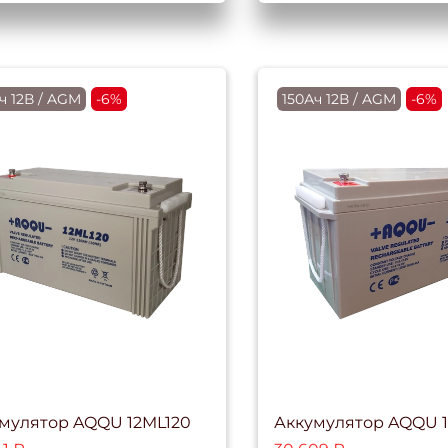
ч 12В / AGM
-6%
150Ач 12В / AGM
-6%
мулятор AQQU 12ML120
Аккумулятор AQQU 