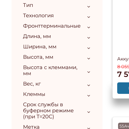
Тип
Технология
Фронттерминальные
Длина, мм
Ширина, мм
Высота, мм
Акку
8 05
Высота с клеммами,
7 
мм
Вес, кг
Клеммы
Срок службы в
буферном режиме
(при T=20С)
55Ач
Метка