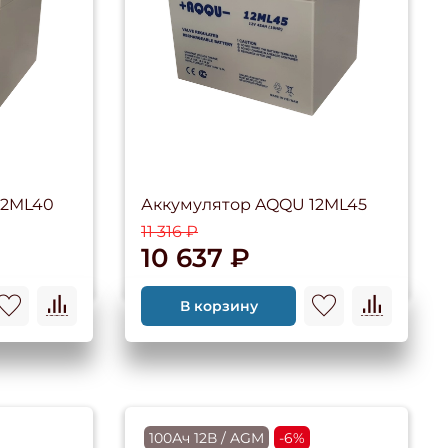
12ML40
Аккумулятор AQQU 12ML45
11 316 ₽
10 637 ₽
В корзину
100Ач 12В / AGM
-6%