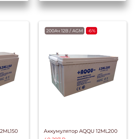
200Ач 12В / AGM
-6%
12ML150
Аккумулятор AQQU 12ML200