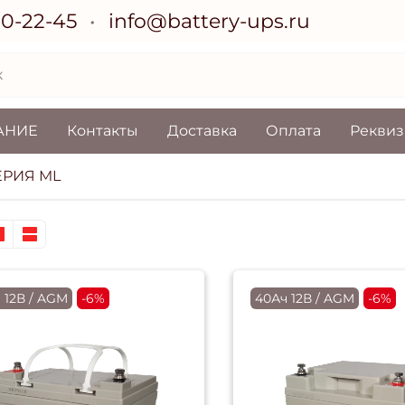
70-22-45
info@battery-ups.ru
АНИЕ
Контакты
Доставка
Оплата
Рекви
ЕРИЯ ML
 12В / AGM
-6%
40Ач 12В / AGM
-6%