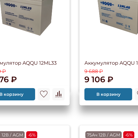
мулятор AQQU 12ML33
Аккумулятор AQQU 
9 ₽
9 688 ₽
576 ₽
9 106 ₽
В корзину
В корзину
 12В / AGM
-6%
75Ач 12В / AGM
-6%