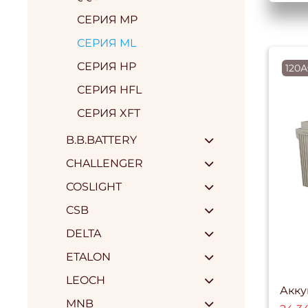
СЕРИЯ MP
СЕРИЯ ML
СЕРИЯ HP
120А
СЕРИЯ HFL
СЕРИЯ XFT
B.B.BATTERY
CHALLENGER
COSLIGHT
CSB
DELTA
ETALON
LEOCH
Акку
MNB