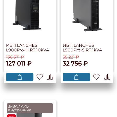
ИБП LANCHES
ИБП LANCHES
L900Pro-H RT 10kVA
L900Pro-S RT 1kVA
136 571 ₽
35 221 ₽
127 011 ₽
32 756 ₽
3кВА / АКБ
внутренние