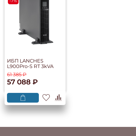
-7%
ИБП LANCHES
L900Pro-S RT 3kVA
61 385 ₽
57 088 ₽