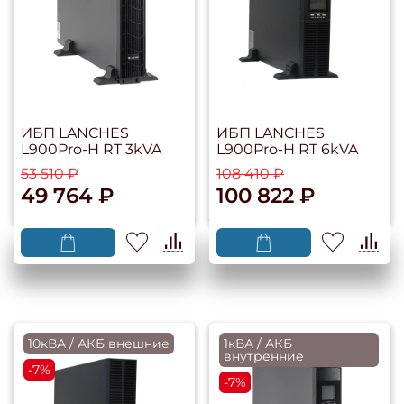
ИБП LANCHES
ИБП LANCHES
L900Pro-H RT 3kVA
L900Pro-H RT 6kVA
53 510 ₽
108 410 ₽
49 764 ₽
100 822 ₽
10кВА / АКБ внешние
1кВА / АКБ
внутренние
-7%
-7%