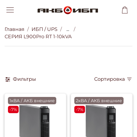
Главная
ИБП / UPS
...
СЕРИЯ L900Pro RT 1-10kVA
Фильтры
Сортировка
1кВА / АКБ внешние
2кВА / АКБ внешние
-7%
-7%