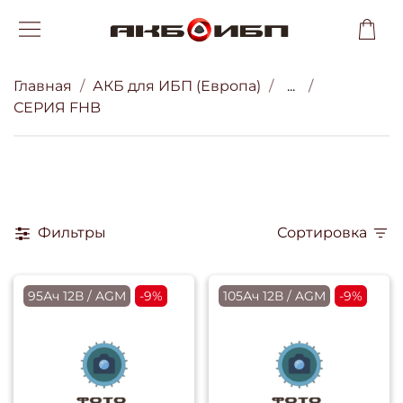
Главная
АКБ для ИБП (Европа)
...
СЕРИЯ FHB
Фильтры
Сортировка
95Ач 12В / AGM
-9%
105Ач 12В / AGM
-9%