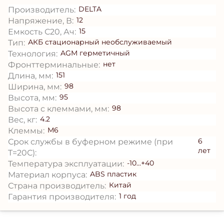
DELTA
Производитель:
12
Напряжение, В:
15
Емкость С20, Ач:
АКБ стационарный необслуживаемый
Тип:
AGM герметичный
Технология:
нет
Фронттерминальные:
151
Длина, мм:
98
Ширина, мм:
95
Высота, мм:
98
Высота с клеммами, мм:
4.2
Вес, кг:
М6
Клеммы:
6
Срок службы в буферном режиме (при
лет
T=20С):
-10...+40
Температура эксплуатации:
ABS пластик
Материал корпуса:
Китай
Страна производитель:
1 год
Гарантия производителя: