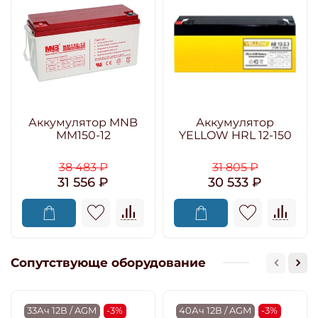
Аккумулятор MNB
Аккумулятор
MM150-12
YELLOW HRL 12-150
38 483 ₽
31 805 ₽
31 556 ₽
30 533 ₽
Сопутствующе оборудование
33Ач 12В / AGM
-3%
40Ач 12В / AGM
-3%