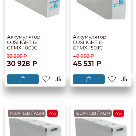
Аккумулятор
Аккумулятор
COSLIGHT 6-
COSLIGHT 6-
GFMХ-100JC
GFMХ-150JC
33 256 ₽
48 958 ₽
30 928 ₽
45 531 ₽
170Ач 12В / AGM
-7%
180Ач 12В / AGM
-7%