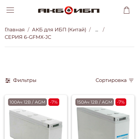
Главная
АКБ для ИБП (Китай)
...
СЕРИЯ 6-GFMХ-JC
Фильтры
Сортировка
100Ач 12В / AGM
-7%
150Ач 12В / AGM
-7%