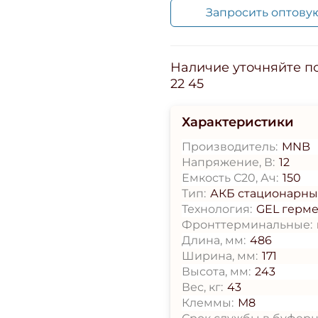
Запросить оптову
Наличие уточняйте по 
22 45
Характеристики
Производитель:
MNB
Напряжение, В:
12
Емкость С20, Ач:
150
Тип:
АКБ стационарн
Технология:
GEL герм
Фронттерминальные:
Длина, мм:
486
Ширина, мм:
171
Высота, мм:
243
Вес, кг:
43
Клеммы:
М8