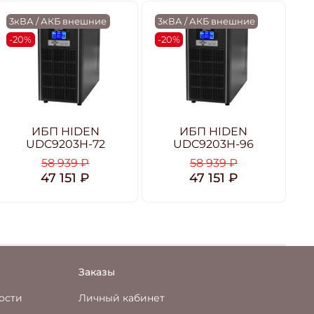
3кВА / АКБ внешние
3кВА / АКБ внешние
6
-20%
-20%
-
ИБП HIDEN
ИБП HIDEN
UDC9203H-72
UDC9203H-96
58 939 ₽
58 939 ₽
47 151 ₽
47 151 ₽
Заказы
ости
Личный кабинет