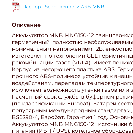
Паспорт безопасности АКБ MNB
Описание
Аккумулятор MNB MNG150-12 свинцово-кис
герметичный, полностью необслуживаемы
номинальным напряжением 12В, емкостью 1
изготовлен по технологии GEL герметичны
рекомбинации газов (VRLA). Имеет пониж
Корпус из негорючего пластика ABS. Герм
прочного ABS-полимера устойчив к внеш
воздействиям, перепадам температурного
исключает возможность утечки газов или 
Расчетный срок службы в буферном режиме
(по классификации Eurobat). Батареи соо
популярным международным стандартам, т
BS6290-4, Евробат. Гарантия 1 год. Основ
Аккумулятор MNB MNG150-12 : источники 
питания (ИБП / UPS), котельное оборудова