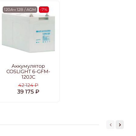
120Ач 12В / AGM
-7%
Аккумулятор
COSLIGHT 6-GFM-
120JC
42 124 ₽
39 175 ₽