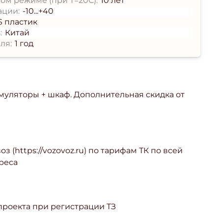
ом режиме (при T=20С):
10 лет
ации:
-10...+40
S пластик
:
Китай
ля:
1 год
умуляторы + шкаф. Дополнительная скидка от
з (https://vozovoz.ru) по тарифам ТК по всей
реса
 проекта при регистрации ТЗ