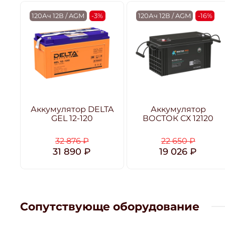
120Ач 12В / AGM
-3%
120Ач 12В / AGM
-16%
Аккумулятор DELTA
Аккумулятор
GEL 12-120
ВОСТОК СХ 12120
32 876 ₽
22 650 ₽
31 890 ₽
19 026 ₽
Сопутствующе оборудование