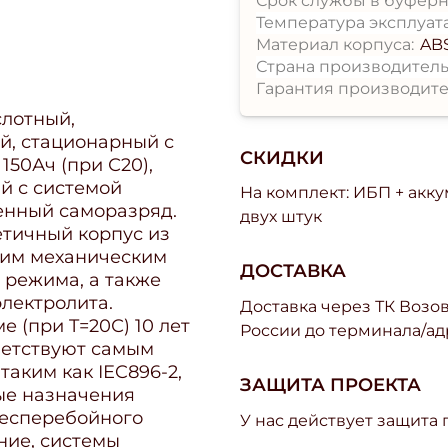
Срок службы в буферн
Температура эксплуат
Материал корпуса:
AB
Страна производитель
Гарантия производите
лотный,
й, стационарный с
СКИДКИ
50Ач (при С20),
й с системой
На комплект: ИБП + акк
енный саморазряд.
двух штук
етичный корпус из
ним механическим
ДОСТАВКА
 режима, а также
электролита.
Доставка через ТК Возово
 (при T=20С) 10 лет
России до терминала/ад
тветствуют самым
аким как IEC896-2,
ЗАЩИТА ПРОЕКТА
ные назначения
бесперебойного
У нас действует защита
ние, системы