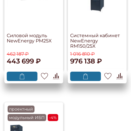
Силовой модуль
Cистемный кабинет
NewEnergy PM25X
NewEnergy
RM150/25X
462 187 ₽
1 016 810 ₽
443 699 ₽
976 138 ₽
проектный
модульный ИБП
-4%