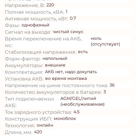
220
Напряжение, В:
1
Полная мощность, кВА:
0.7
Активная мощность, кВт:
однофазный
Фазы:
чистый синус
Сигнал на выходе:
ноль
Время переключение на АКБ,
(отсутствует)
мс:
есть
Стабилизация напряжения:
напольный
Форм-фактор:
внешние
Аккумуляторы:
АКБ нет, надо докупать
Комплектация:
во время монтажа
Установка АКБ:
36
Напряжение на шине постоянного тока:
3
Количество аккумуляторов в батарее:
AGM/GEL/литий
Тип подключаемых
(необслуживаемая)
АКБ:
4.5
Ток зарядного устройства:
моноблок
Конструкция ИБП:
онлайн
Технология:
420
Длина, мм: