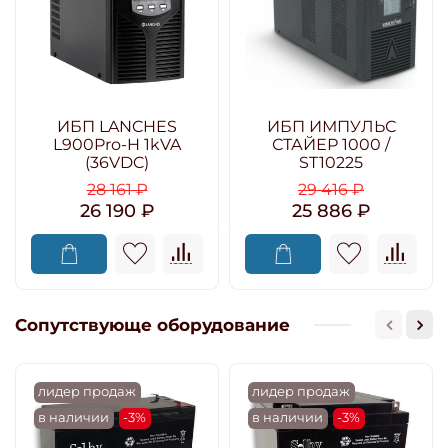
ИБП LANCHES
ИБП ИМПУЛЬС
L900Pro-H 1kVA
СТАЙЕР 1000 /
(36VDC)
ST10225
28 161 ₽
29 416 ₽
26 190 ₽
25 886 ₽
Сопутствующе оборудование
лидер продаж
лидер продаж
в наличии
-3%
в наличии
-3%