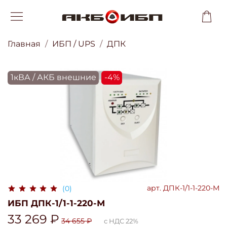
Главная
ИБП / UPS
ДПК
1кВА / АКБ внешние
-4%
арт.
ДПК-1/1-1-220-М
(0)
ИБП ДПК-1/1-1-220-М
33 269 ₽
34 655 ₽
с НДС 22%